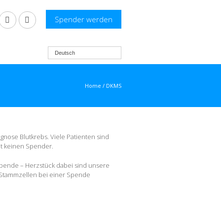
Spender werden
Deutsch
Home
/
DKMS
gnose Blutkrebs. Viele Patienten sind
et keinen Spender.
pende – Herzstück dabei sind unsere
ie Stammzellen bei einer Spende