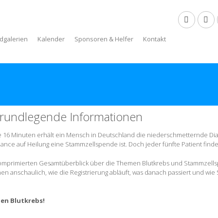
ldgalerien
Kalender
Sponsoren & Helfer
Kontakt
rundlegende Informationen
e 16 Minuten erhält ein Mensch in Deutschland die niederschmetternde Dia
ance auf Heilung eine Stammzellspende ist. Doch jeder fünfte Patient find
 komprimierten Gesamtüberblick über die Themen Blutkrebs und Stammzells
nen anschaulich, wie die Registrierung abläuft, was danach passiert und w
en Blutkrebs!