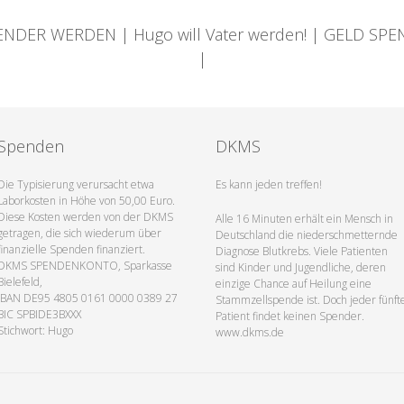
ENDER WERDEN | Hugo will Vater werden! | GELD SP
|
Spenden
DKMS
Die Typisierung verursacht etwa
Es kann jeden treffen!
Laborkosten in Höhe von 50,00 Euro.
Diese Kosten werden von der DKMS
Alle 16 Minuten erhält ein Mensch in
getragen, die sich wiederum über
Deutschland die niederschmetternde
finanzielle Spenden finanziert.
Diagnose Blutkrebs. Viele Patienten
DKMS SPENDENKONTO, Sparkasse
sind Kinder und Jugendliche, deren
Bielefeld,
einzige Chance auf Heilung eine
IBAN DE95 4805 0161 0000 0389 27
Stammzellspende ist. Doch jeder fünft
BIC SPBIDE3BXXX
Patient findet keinen Spender.
Stichwort: Hugo
www.dkms.de