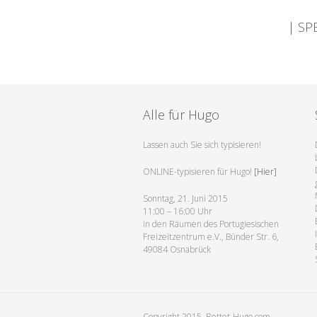
| SP
Alle für Hugo
Lassen auch Sie sich typisieren!
ONLINE-typisieren für Hugo!
[Hier]
Sonntag, 21. Juni 2015
11:00 – 16:00 Uhr
in den Räumen des Portugiesischen
Freizeitzentrum e.V., Bünder Str. 6,
49084 Osnabrück
Copyright 2015. Rettet-Hugo.com