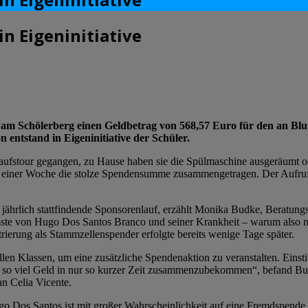
n Eigeninitiative
am Schölerberg einen Geldbetrag von 568,57 Euro für den an Bl
entstand in Eigeninitiative der Schüler.
kaufstour gegangen, zu Hause haben sie die Spülmaschine ausgeräumt o
 einer Woche die stolze Spendensumme zusammengetragen. Der Aufruf a
jährlich stattfindende Sponsorenlauf, erzählt Monika Budke, Beratungsl
sste von Hugo Dos Santos Branco und seiner Krankheit – warum also ni
rierung als Stammzellenspender erfolgte bereits wenige Tage später.
llen Klassen, um eine zusätzliche Spendenaktion zu veranstalten. Einst
ng, so viel Geld in nur so kurzer Zeit zusammenzubekommen“, befand 
an Celia Vicente.
o Dos Santos ist mit großer Wahrscheinlichkeit auf eine Fremdspende