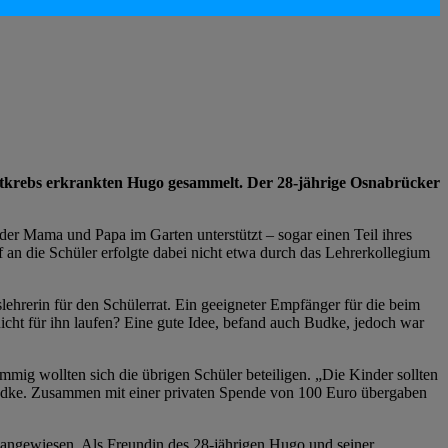
utkrebs erkrankten Hugo gesammelt. Der 28-jährige Osnabrücker
der Mama und Papa im Garten unterstützt – sogar einen Teil ihres
n die Schüler erfolgte dabei nicht etwa durch das Lehrerkollegium
ehrerin für den Schülerrat. Ein geeigneter Empfänger für die beim
cht für ihn laufen? Eine gute Idee, befand auch Budke, jedoch war
immig wollten sich die übrigen Schüler beteiligen. „Die Kinder sollten
Budke. Zusammen mit einer privaten Spende von 100 Euro übergaben
 angewiesen. Als Freundin des 28-jährigen Hugo und seiner