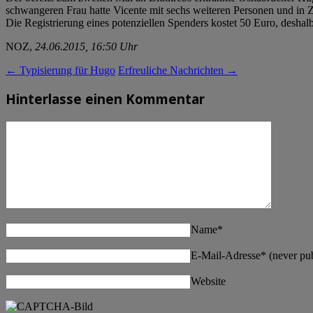
schwangeren Frau hatte Vicente mit sechs weiteren Personen und i
Die Registrierung eines potenziellen Spenders kostet 50 Euro, des
NOZ,
24.06.2015, 16:50 Uhr
←
Typisierung für Hugo
Erfreuliche Nachrichten
→
Hinterlasse einen Kommentar
Name
*
E-Mail-Adresse
*
(never pu
Website