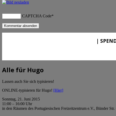
CAPTCHA Code
*
| SPEND
Alle für Hugo
Lassen auch Sie sich typisieren!
ONLINE-typisieren für Hugo!
[Hier]
Sonntag, 21. Juni 2015
11:00 – 16:00 Uhr
in den Räumen des Portugiesischen Freizeitzentrum e.V., Bünder Str