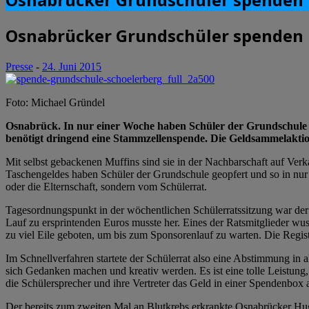
Osnabrücker Grundschüler spenden i
Presse
-
24. Juni 2015
Foto: Michael Gründel
Osnabrück. In nur einer Woche haben Schüler der Grundschule 
benötigt dringend eine Stammzellenspende. Die Geldsammelaktion 
Mit selbst gebackenen Muffins sind sie in der Nachbarschaft auf Ver
Taschengeldes haben Schüler der Grundschule geopfert und so in nur
oder die Elternschaft, sondern vom Schülerrat.
Tagesordnungspunkt in der wöchentlichen Schülerratssitzung war der 
Lauf zu ersprintenden Euros musste her. Eines der Ratsmitglieder wu
zu viel Eile geboten, um bis zum Sponsorenlauf zu warten. Die Regist
Im Schnellverfahren startete der Schülerrat also eine Abstimmung in a
sich Gedanken machen und kreativ werden. Es ist eine tolle Leistu
die Schülersprecher und ihre Vertreter das Geld in einer Spendenbox 
Der bereits zum zweiten Mal an Blutkrebs erkrankte Osnabrücker Hug