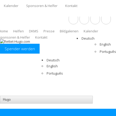
Kalender
Sponsoren & Helfer
Kontakt
Spender werden
Home
Helfen
DKMS
Presse
Bildgalerien
Kalender
Sponsoren & Helfer
Kontakt
Deutsch
English
Spender werden
Português
Deutsch
English
Português