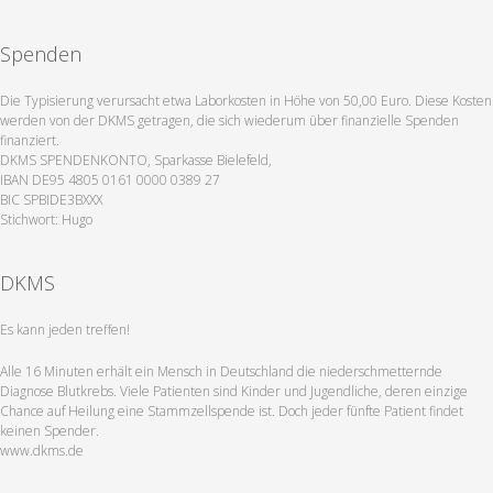
Spenden
Die Typisierung verursacht etwa Laborkosten in Höhe von 50,00 Euro. Diese Kosten
werden von der DKMS getragen, die sich wiederum über finanzielle Spenden
finanziert.
DKMS SPENDENKONTO, Sparkasse Bielefeld,
IBAN DE95 4805 0161 0000 0389 27
BIC SPBIDE3BXXX
Stichwort: Hugo
DKMS
Es kann jeden treffen!
Alle 16 Minuten erhält ein Mensch in Deutschland die niederschmetternde
Diagnose Blutkrebs. Viele Patienten sind Kinder und Jugendliche, deren einzige
Chance auf Heilung eine Stammzellspende ist. Doch jeder fünfte Patient findet
keinen Spender.
www.dkms.de