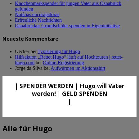
Knochenmarkspender für jungen Vater aus Osnabrück
gefunden
Notícias encorajadoras
Erfreuliche Nachrichten
Osnabrücker Grundschüler spenden in Eigeninitiative
Neueste Kommentare
Uecker
bei
Typisierung für Hugo
Hilfsaktion „Rettet Hugo“ läuft auf Hochtouren | rettet-
hugo.com
bei
Online-Registrierung
Jorge da Silva
bei
Aufwärmen im Aktionsshirt
| SPENDER WERDEN | Hugo will Vater
werden! | GELD SPENDEN
|
Alle für Hugo