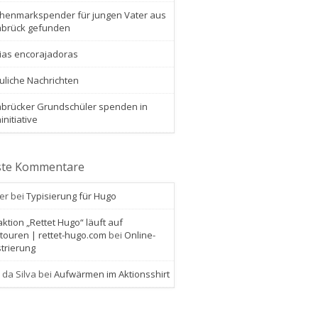
henmarkspender für jungen Vater aus
brück gefunden
cias encorajadoras
uliche Nachrichten
brücker Grundschüler spenden in
initiative
te Kommentare
er
bei
Typisierung für Hugo
aktion „Rettet Hugo“ läuft auf
touren | rettet-hugo.com
bei
Online-
trierung
 da Silva
bei
Aufwärmen im Aktionsshirt