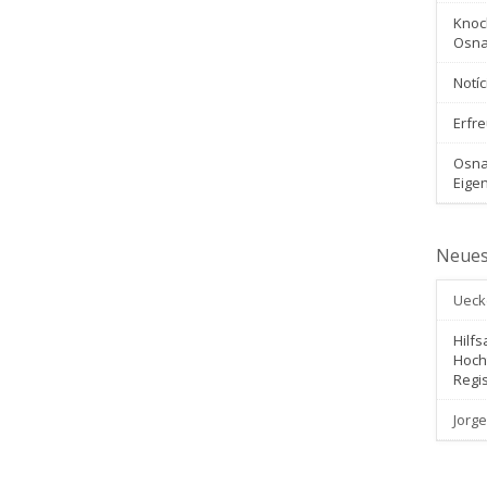
Knoc
Osna
Notí
Erfre
Osna
Eigen
Neues
Ueck
Hilfs
Hoch
Regis
Jorge