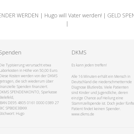
ENDER WERDEN | Hugo will Vater werden! | GELD SP
|
Spenden
DKMS
Die Typisierung verursacht etwa
Es kann jeden treffen!
Laborkosten in Höhe von 50,00 Euro.
Diese Kosten werden von der DKMS
Alle 16 Minuten erhält ein Mensch in
getragen, die sich wiederum über
Deutschland die niederschmetternde
finanzielle Spenden finanziert.
Diagnose Blutkrebs. Viele Patienten
DKMS SPENDENKONTO, Sparkasse
sind Kinder und Jugendliche, deren
Bielefeld,
einzige Chance auf Heilung eine
IBAN DE95 4805 0161 0000 0389 27
Stammzellspende ist. Doch jeder fünft
BIC SPBIDE3BXXX
Patient findet keinen Spender.
Stichwort: Hugo
www.dkms.de