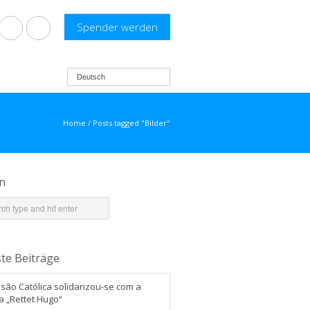
Spender werden
Deutsch
Home
/
Posts tagged "Bilder"
n
te Beiträge
são Católica solidarizou-se com a
a „Rettet Hugo“