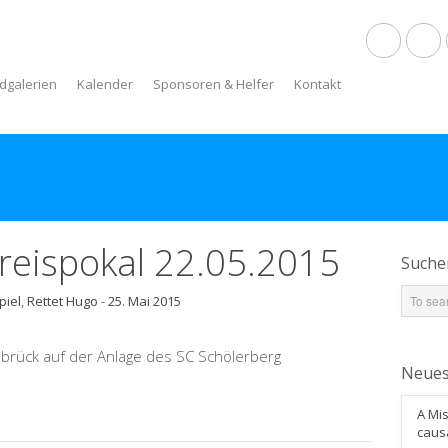
ldgalerien
Kalender
Sponsoren & Helfer
Kontakt
reispokal 22.05.2015
Suche
piel
,
Rettet Hugo
-
25. Mai 2015
rück auf der Anlage des SC Schölerberg
Neues
A Mis
caus