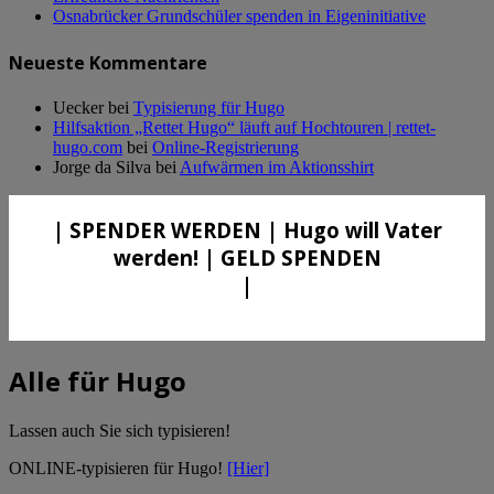
Osnabrücker Grundschüler spenden in Eigeninitiative
Neueste Kommentare
Uecker
bei
Typisierung für Hugo
Hilfsaktion „Rettet Hugo“ läuft auf Hochtouren | rettet-
hugo.com
bei
Online-Registrierung
Jorge da Silva
bei
Aufwärmen im Aktionsshirt
| SPENDER WERDEN | Hugo will Vater
werden! | GELD SPENDEN
|
Alle für Hugo
Lassen auch Sie sich typisieren!
ONLINE-typisieren für Hugo!
[Hier]