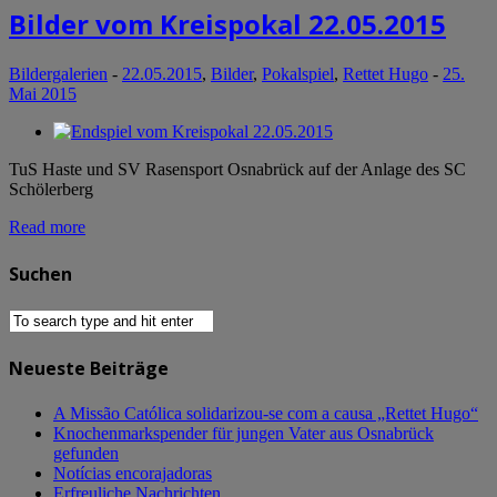
Bilder vom Kreispokal 22.05.2015
Bildergalerien
-
22.05.2015
,
Bilder
,
Pokalspiel
,
Rettet Hugo
-
25.
Mai 2015
TuS Haste und SV Rasensport Osnabrück auf der Anlage des SC
Schölerberg
Read more
Suchen
Neueste Beiträge
A Missão Católica solidarizou-se com a causa „Rettet Hugo“
Knochenmarkspender für jungen Vater aus Osnabrück
gefunden
Notícias encorajadoras
Erfreuliche Nachrichten