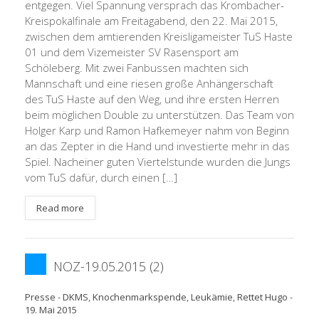
entgegen. Viel Spannung versprach das Krombacher-
Kreispokalfinale am Freitagabend, den 22. Mai 2015,
zwischen dem amtierenden Kreisligameister TuS Haste
01 und dem Vizemeister SV Rasensport am
Schöleberg. Mit zwei Fanbussen machten sich
Mannschaft und eine riesen große Anhängerschaft
des TuS Haste auf den Weg, und ihre ersten Herren
beim möglichen Double zu unterstützen. Das Team von
Holger Karp und Ramon Hafkemeyer nahm von Beginn
an das Zepter in die Hand und investierte mehr in das
Spiel. Nacheiner guten Viertelstunde wurden die Jungs
vom TuS dafür, durch einen […]
Read more
NOZ-19.05.2015 (2)
Presse
-
DKMS
,
Knochenmarkspende
,
Leukämie
,
Rettet Hugo
-
19. Mai 2015