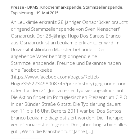
Presse
-
DKMS
,
Knochenmarkspende
,
Stammzellenspende
,
Typisierung
-
19. Mai 2015
An Leukämie erkrankt 28-jähriger Osnabrücker braucht
dringend Stammzellenspende von Sven Kienscherf
Osnabrück. Der 28-jährige Hugo Dos Santos Branco
aus Osnabrück ist an Leukämie erkrankt. Er wird im
Universitätsklinikum Münster behandelt. Der
angehende Vater benötigt dringend eine
Stammzellenspende. Freunde und Bekannte haben
eine Facebookseite
(https://www.facebook.com/pages/Rettet-
Hugo/355273498008745?pnref=story) gegründet und
rufen für den 21. Juni zu einer Typisierungsaktion auf.
Die Aktion findet im Portugiesischen Freizentrum C.P.O
in der Bünder Straße 6 statt. Die Typisierung dauert
von 11 bis 16 Uhr. Bereits 2011 war bei Dos Santos
Branco Leukämie diagnostiziert worden. Die Therapie
verlief zunächst erfolgreich. Drei Jahre lang schien alles
gut. „Wenn die Krankheit fünf Jahre […]