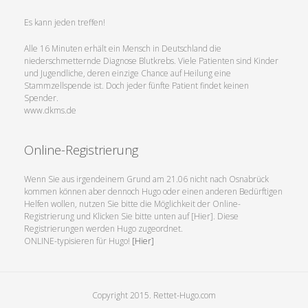
Es kann jeden treffen!
Alle 16 Minuten erhält ein Mensch in Deutschland die
niederschmetternde Diagnose Blutkrebs. Viele Patienten sind Kinder
und Jugendliche, deren einzige Chance auf Heilung eine
Stammzellspende ist. Doch jeder fünfte Patient findet keinen
Spender.
www.dkms.de
Online-Registrierung
Wenn Sie aus irgendeinem Grund am 21.06 nicht nach Osnabrück
kommen können aber dennoch Hugo oder einen anderen Bedürftigen
Helfen wollen, nutzen Sie bitte die Möglichkeit der Online-
Registrierung und Klicken Sie bitte unten auf [Hier]. Diese
Registrierungen werden Hugo zugeordnet.
ONLINE-typisieren für Hugo!
[Hier]
Copyright 2015. Rettet-Hugo.com